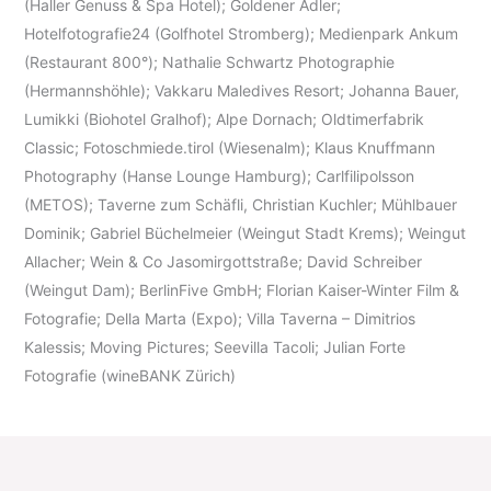
(Haller Genuss & Spa Hotel); Goldener Adler;
Hotelfotografie24 (Golfhotel Stromberg); Medienpark Ankum
(Restaurant 800°); Nathalie Schwartz Photographie
(Hermannshöhle); Vakkaru Maledives Resort; Johanna Bauer,
Lumikki (Biohotel Gralhof); Alpe Dornach; Oldtimerfabrik
Classic; Fotoschmiede.tirol (Wiesenalm); Klaus Knuffmann
Photography (Hanse Lounge Hamburg); Carlfilipolsson
(METOS); Taverne zum Schäfli, Christian Kuchler; Mühlbauer
Dominik; Gabriel Büchelmeier (Weingut Stadt Krems); Weingut
Allacher; Wein & Co Jasomirgottstraße; David Schreiber
(Weingut Dam); BerlinFive GmbH; Florian Kaiser-Winter Film &
Fotografie; Della Marta (Expo); Villa Taverna – Dimitrios
Kalessis; Moving Pictures; Seevilla Tacoli; Julian Forte
Fotografie (wineBANK Zürich)